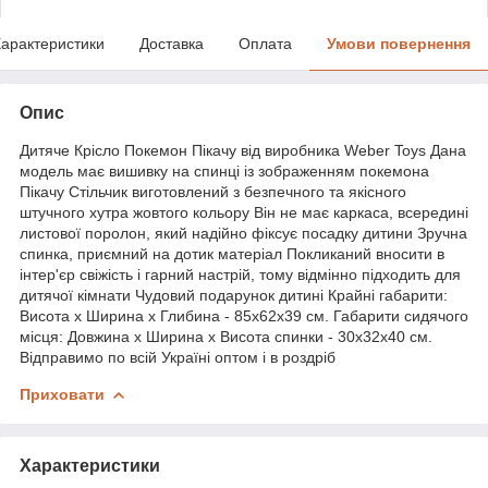
арактеристики
Доставка
Оплата
Умови повернення
Опис
Дитяче Крісло Покемон Пікачу від виробника Weber Toys Дана
модель має вишивку на спинці із зображенням покемона
Пікачу Стільчик виготовлений з безпечного та якісного
штучного хутра жовтого кольору Він не має каркаса, всередині
листової поролон, який надійно фіксує посадку дитини Зручна
спинка, приємний на дотик матеріал Покликаний вносити в
інтер'єр свіжість і гарний настрій, тому відмінно підходить для
дитячої кімнати Чудовий подарунок дитині Крайні габарити:
Висота х Ширина х Глибина - 85х62х39 см. Габарити сидячого
місця: Довжина х Ширина х Висота спинки - 30х32х40 см.
Відправимо по всій Україні оптом і в роздріб
Приховати
Характеристики