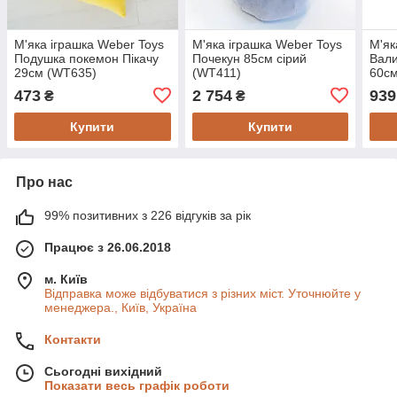
М'яка іграшка Weber Toys
М'яка іграшка Weber Toys
М'як
Подушка покемон Пікачу
Почекун 85см сірий
Вали
29см (WT635)
(WT411)
60с
473
2 754
939
₴
₴
Купити
Купити
Про нас
99% позитивних з 226 відгуків за рік
Працює з 26.06.2018
м. Київ
Відправка може відбуватися з різних міст. Уточнюйте у
менеджера., Київ, Україна
Контакти
Сьогодні вихідний
Показати весь графік роботи