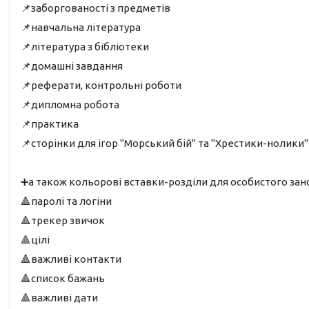
📌заборгованості з предметів
📌навчальна література
📌література з бібліотеки
📌домашні завдання
📌реферати, контрольні роботи
📌дипломна робота
📌практика
📌сторінки для ігор "Морський бій" та "Хрестики-нолики"
➕а також кольорові вставки-розділи для особистого зан
🔺паролі та логіни
🔺трекер звичок
🔺цілі
🔺важливі контакти
🔺список бажань
🔺важливі дати