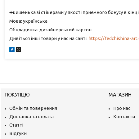
➕кишенька зі стікерами у якості приємного бонусу в кінц
Мова: українська
Обкладинка: дизайнерський картон.
Дивіться інші товари у нас на сайті:
https://fedchishina-art
ПОКУПЦЮ
МАГАЗИН
Обмін та повернення
Про нас
Доставка та оплата
Контакти
Статті
Відгуки