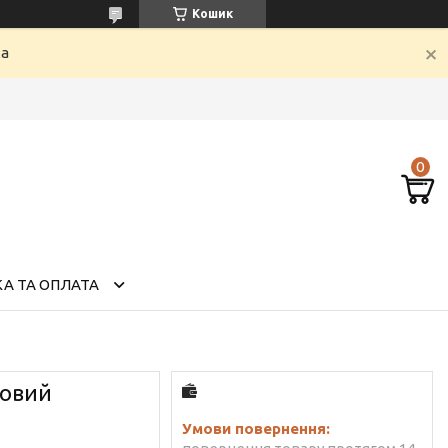
Кошик
ка
А ТА ОПЛАТА
мовий