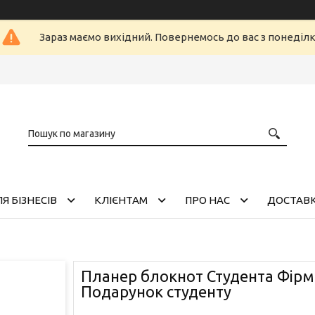
Зараз маємо вихідний. Повернемось до вас з понеділ
Я БІЗНЕСІВ
КЛІЄНТАМ
ПРО НАС
ДОСТАВК
Планер блокнот Студента Фір
Подарунок студенту