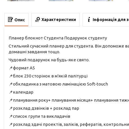
Характеристики
Інформація для 
Опис
Планер блокнот Студента Подарунок студенту
Стильний сучасний планер для студента. Він допоможе ва
домашні завдання тощо.
Чудовий подарунок на будь-яке свято.
📌формат А5
📌блок 230 сторінок в м'якій палітурці
📌обкладинка з матовою ламінацією Soft-touch
📌календар
📌планування року+ планування місяця+ планування тижн
📌розклад дзвінків + розклад пар
📌список групи та викладачів
📌розклад здачі проектів, заліків, рефератів, контрольни