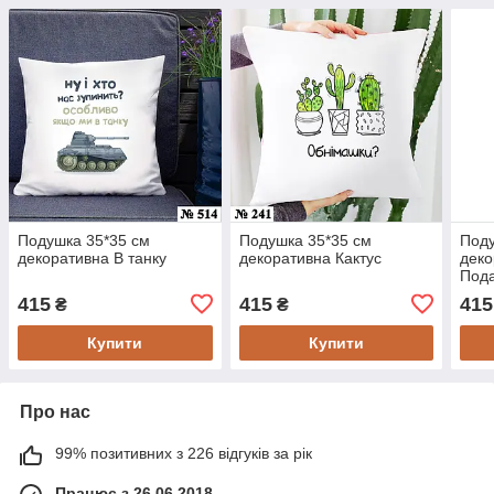
Подушка 35*35 см
Подушка 35*35 см
Поду
декоративна В танку
декоративна Кактус
деко
Пода
вчит
415
415
415
₴
₴
Купити
Купити
Про нас
99% позитивних з 226 відгуків за рік
Працює з 26.06.2018