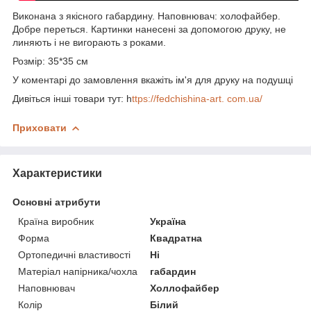
Виконана з якісного габардину. Наповнювач: холофайбер.
Добре переться. Картинки нанесені за допомогою друку, не
линяють і не вигорають з роками.
Розмір: 35*35 см
У коментарі до замовлення вкажіть ім'я для друку на подушці
Дивіться інші товари тут: h
ttps://fedchishina-art. com.ua/
Приховати
Характеристики
Основні атрибути
Країна виробник
Україна
Форма
Квадратна
Ортопедичні властивості
Ні
Матеріал напірника/чохла
габардин
Наповнювач
Холлофайбер
Колір
Білий