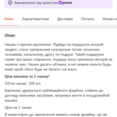
Замовлення під захистом
Опис
Характеристики
Доставка
Оплата
Умови п
Опис
Чашка з гарною картинкою. Підійде на подарунок коханій
людині, стане прекрасним сюрпризом татові, коханому
чоловікові, начальнику, другу чи подрузі. Такий подарунок
скаже про ваше ставлення, подарує масу приємних вечорів за
чашкою чаю. Чашка досить об'ємна, в неї можна налити будь-
який напій і його буде не багато і не мало.
Ціна вказана за 1 чашку!
Об'єм чашки: 330 мл
Картинка: друкується сублімаційного фарбою, стійкою до
догляду миючими засобами, витримує миття в посудомийній
машині.
ЦІна за 1 чашку
В коментарях до замовлення вкажіть номер дизайну, що ви