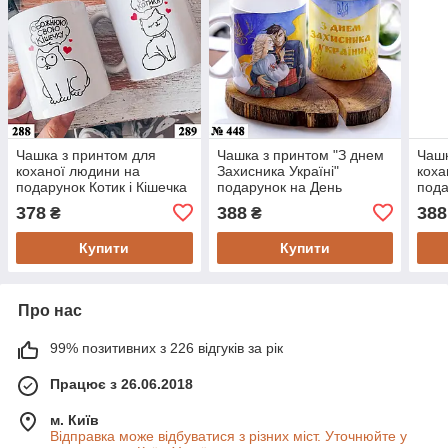
Чашка з принтом для
Чашка з принтом "З днем
Чашк
коханої людини на
Захисника Україні"
коха
подарунок Котик і Кішечка
подарунок на День
пода
експреса
Защ
378
388
388
₴
₴
Купити
Купити
Про нас
99% позитивних з 226 відгуків за рік
Працює з 26.06.2018
м. Київ
Відправка може відбуватися з різних міст. Уточнюйте у