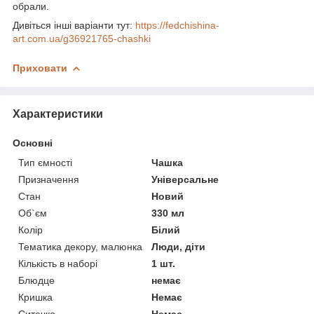
обрали.
Дивіться інші варіанти тут:
https://fedchishina-
art.com.ua/g36921765-chashki
Приховати
Характеристики
Основні
Тип ємності
Чашка
Призначення
Універсальне
Стан
Новий
Об`єм
330 мл
Колір
Білий
Тематика декору, малюнка
Люди, діти
Кількість в наборі
1 шт.
Блюдце
немає
Кришка
Немає
Ситечко
Немає