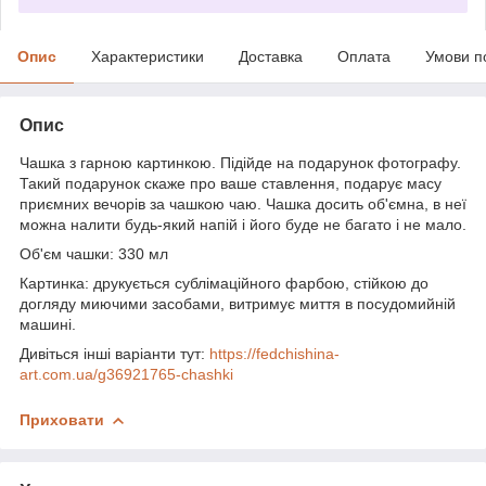
Опис
Характеристики
Доставка
Оплата
Умови п
Опис
Чашка з гарною картинкою. Підійде на подарунок фотографу.
Такий подарунок скаже про ваше ставлення, подарує масу
приємних вечорів за чашкою чаю. Чашка досить об'ємна, в неї
можна налити будь-який напій і його буде не багато і не мало.
Об'єм чашки: 330 мл
Картинка: друкується сублімаційного фарбою, стійкою до
догляду миючими засобами, витримує миття в посудомийній
машині.
Дивіться інші варіанти тут:
https://fedchishina-
art.com.ua/g36921765-chashki
Приховати