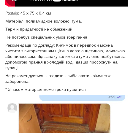
Розмір: 45 х 75 х 0,4 см
Матеріал: полиамидное волокно, гума.
Термін придатності не обмежений.
Не потребує спеціальних умов зберігання
Рекомендації по догляду: Килимок в передпокій можна
чистити з використанням щітки з довгою щетиною, мочалкою
або пилососом. Від запаху килимка з гуми легко позбутися за
допомогою прання в холодній воді, давши просохнути на
вулиці.
Не рекомендується: - гладити - вибілювати - хімчистка
заборонена.
* З часом матеріал може трохи пушитися