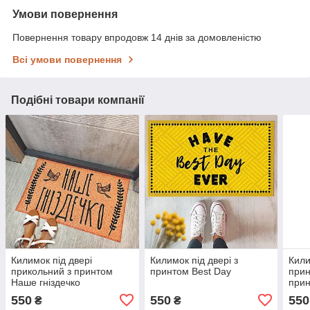
Умови повернення
Повернення товару впродовж 14 днів за домовленістю
Всі умови повернення
Подібні товари компанії
Килимок під двері
Килимок під двері з
Кили
прикольний з принтом
принтом Best Day
прин
Наше гніздечко
прин
550
550
550
₴
₴