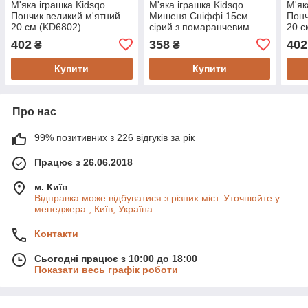
М'яка іграшка Kidsqo
М'яка іграшка Kidsqo
М'як
Пончик великий м'ятний
Мишеня Сніффі 15cм
Понч
20 см (KD6802)
сірий з помаранчевим
20 с
(KD175)
402
358
402
₴
₴
Купити
Купити
Про нас
99% позитивних з 226 відгуків за рік
Працює з 26.06.2018
м. Київ
Відправка може відбуватися з різних міст. Уточнюйте у
менеджера., Київ, Україна
Контакти
Сьогодні працює з 10:00 до 18:00
Показати весь графік роботи