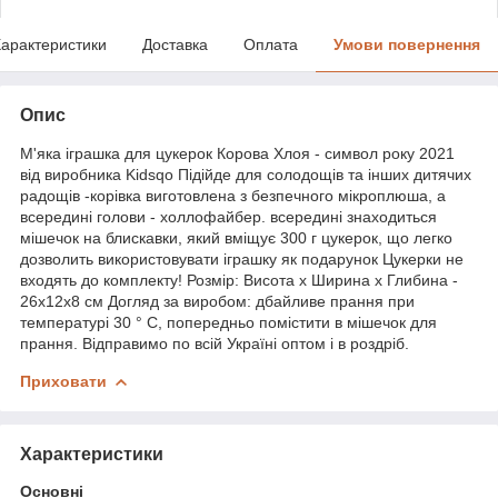
арактеристики
Доставка
Оплата
Умови повернення
Опис
М'яка іграшка для цукерок Корова Хлоя - символ року 2021
від виробника Kidsqo Підійде для солодощів та інших дитячих
радощів -корівка виготовлена з безпечного мікроплюша, а
всередині голови - холлофайбер. всередині знаходиться
мішечок на блискавки, який вміщує 300 г цукерок, що легко
дозволить використовувати іграшку як подарунок Цукерки не
входять до комплекту! Розмір: Висота х Ширина х Глибина -
26x12x8 см Догляд за виробом: дбайливе прання при
температурі 30 ° С, попередньо помістити в мішечок для
прання. Відправимо по всій Україні оптом і в роздріб.
Приховати
Характеристики
Основні