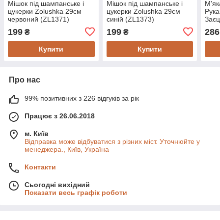
Мішок під шампанське і
Мішок під шампанське і
М'як
цукерки Zolushka 29см
цукерки Zolushka 29см
Рука
червоний (ZL1371)
синій (ZL1373)
Заєц
(ZL4
199
199
286
₴
₴
Купити
Купити
Про нас
99% позитивних з 226 відгуків за рік
Працює з 26.06.2018
м. Київ
Відправка може відбуватися з різних міст. Уточнюйте у
менеджера., Київ, Україна
Контакти
Сьогодні вихідний
Показати весь графік роботи