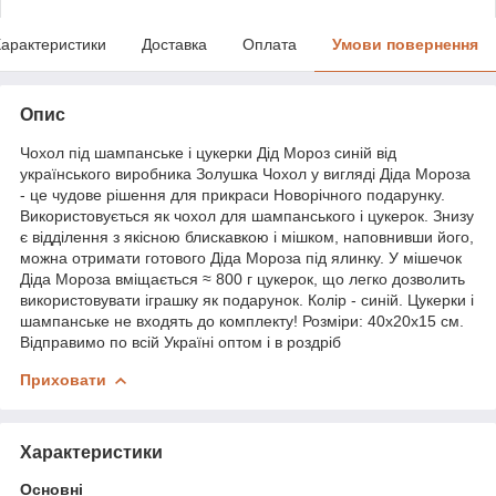
арактеристики
Доставка
Оплата
Умови повернення
Опис
Чохол під шампанське і цукерки Дід Мороз синій від
українського виробника Золушка Чохол у вигляді Діда Мороза
- це чудове рішення для прикраси Новорічного подарунку.
Використовується як чохол для шампанського і цукерок. Знизу
є відділення з якісною блискавкою і мішком, наповнивши його,
можна отримати готового Діда Мороза під ялинку. У мішечок
Діда Мороза вміщається ≈ 800 г цукерок, що легко дозволить
використовувати іграшку як подарунок. Колір - синій. Цукерки і
шампанське не входять до комплекту! Розміри: 40х20х15 см.
Відправимо по всій Україні оптом і в роздріб
Приховати
Характеристики
Основні