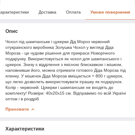
арактеристики
Доставка
Оплата
Умови повернення
Опис
Чохол під шампанське і цукерки Дід Мороз червоний
отукраінского виробника Золушка Чохол у вигляді Діда
Мороза - це чудове рішення для прикраси Новорічного
подарунку. Використовується як чохол для шампанського і
цукерок. Знизу є відділення з якісною блискавкою і мішком,
наповнивши його, можна отримати готового Діда Мороза під
ялинку. У мішечок Діда Мороза вміщається ≈ 800 г цукерок,
що легко дозволить використовувати іграшку як подарунок.
Колір - червоний. Цукерки і шампанське не входять до
комплекту! Розміри: 40х20х15 см. Відправимо по всій Україні
оптом і в роздріб
Приховати
Характеристики