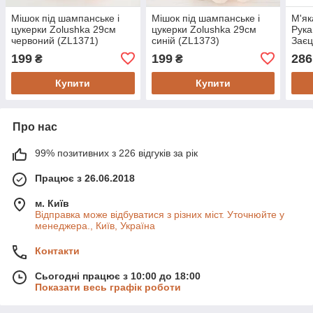
Мішок під шампанське і
Мішок під шампанське і
М'як
цукерки Zolushka 29см
цукерки Zolushka 29см
Рука
червоний (ZL1371)
синій (ZL1373)
Заєц
(ZL4
199
199
286
₴
₴
Купити
Купити
Про нас
99% позитивних з 226 відгуків за рік
Працює з 26.06.2018
м. Київ
Відправка може відбуватися з різних міст. Уточнюйте у
менеджера., Київ, Україна
Контакти
Сьогодні працює з 10:00 до 18:00
Показати весь графік роботи