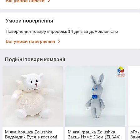
Всі умови оплати
Умови повернення
Повернення товару впродовж 14 днів за домовленістю
Всі умови повернення
Подібні товари компанії
М'яка іграшка Zolushka
М'яка іграшка Zolushka
М'як
Ведмедик Буся в костюмі
Заєць Нямс 26см (ZL644)
Зайч