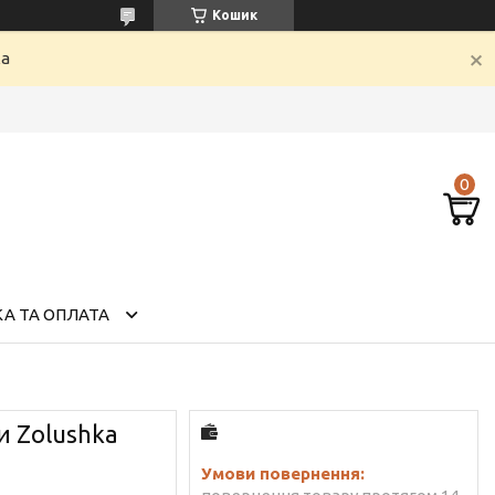
Кошик
ка
А ТА ОПЛАТА
и Zolushka