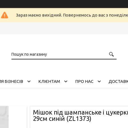
Зараз маємо вихідний. Повернемось до вас з понеділ
Я БІЗНЕСІВ
КЛІЄНТАМ
ПРО НАС
ДОСТАВК
Мішок під шампанське і цукерк
29см синій (ZL1373)