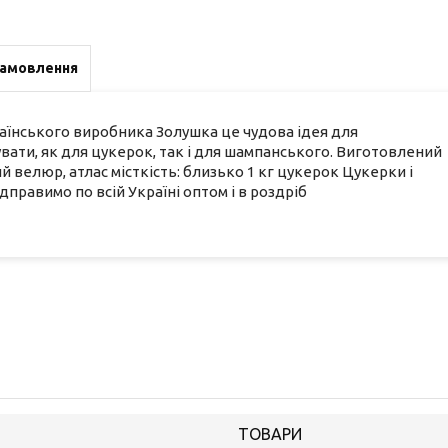
замовлення
раїнського виробника Золушка це чудова ідея для
ати, як для цукерок, так і для шампанського. Виготовлений
й велюр, атлас місткість: близько 1 кг цукерок Цукерки і
дправимо по всій Україні оптом і в роздріб
ТОВАРИ