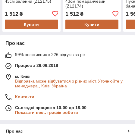
43см зелений (ZL2175)
43см помаранчевий
Пухн
(ZL2174)
бана
1 512
1 512
1 5
₴
₴
Купити
Купити
Про нас
99% позитивних з 226 відгуків за рік
Працює з 26.06.2018
м. Київ
Відправка може відбуватися з різних міст. Уточнюйте у
менеджера., Київ, Україна
Контакти
Сьогодні працює з 10:00 до 18:00
Показати весь графік роботи
Про нас