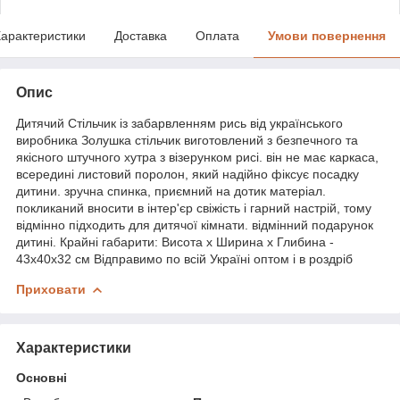
арактеристики
Доставка
Оплата
Умови повернення
Опис
Дитячий Стільчик із забарвленням рись від українського
виробника Золушка стільчик виготовлений з безпечного та
якісного штучного хутра з візерунком рисі. він не має каркаса,
всередині листовий поролон, який надійно фіксує посадку
дитини. зручна спинка, приємний на дотик матеріал.
покликаний вносити в інтер'єр свіжість і гарний настрій, тому
відмінно підходить для дитячої кімнати. відмінний подарунок
дитині. Крайні габарити: Висота х Ширина х Глибина -
43х40х32 см Відправимо по всій Україні оптом і в роздріб
Приховати
Характеристики
Основні