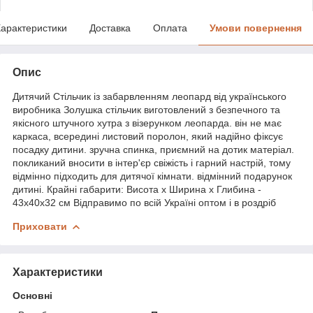
арактеристики
Доставка
Оплата
Умови повернення
Опис
Дитячий Стільчик із забарвленням леопард від українського
виробника Золушка стільчик виготовлений з безпечного та
якісного штучного хутра з візерунком леопарда. він не має
каркаса, всередині листовий поролон, який надійно фіксує
посадку дитини. зручна спинка, приємний на дотик матеріал.
покликаний вносити в інтер'єр свіжість і гарний настрій, тому
відмінно підходить для дитячої кімнати. відмінний подарунок
дитині. Крайні габарити: Висота х Ширина х Глибина -
43х40х32 см Відправимо по всій Україні оптом і в роздріб
Приховати
Характеристики
Основні