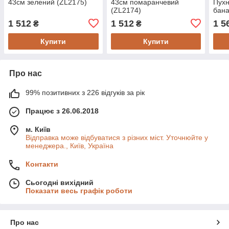
43см зелений (ZL2175)
43см помаранчевий
Пухн
(ZL2174)
бана
1 512
1 512
1 5
₴
₴
Купити
Купити
Про нас
99% позитивних з 226 відгуків за рік
Працює з 26.06.2018
м. Київ
Відправка може відбуватися з різних міст. Уточнюйте у
менеджера., Київ, Україна
Контакти
Сьогодні вихідний
Показати весь графік роботи
Про нас