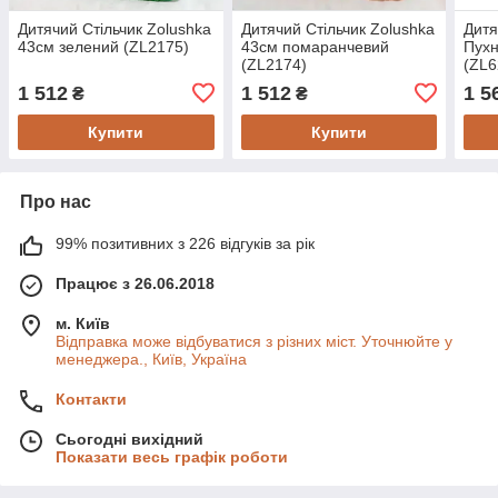
Дитячий Стільчик Zolushka
Дитячий Стільчик Zolushka
Дитя
43см зелений (ZL2175)
43см помаранчевий
Пухн
(ZL2174)
(ZL6
1 512
1 512
1 5
₴
₴
Купити
Купити
Про нас
99% позитивних з 226 відгуків за рік
Працює з 26.06.2018
м. Київ
Відправка може відбуватися з різних міст. Уточнюйте у
менеджера., Київ, Україна
Контакти
Сьогодні вихідний
Показати весь графік роботи