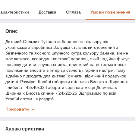
арактеристики
Доставка
Оплата
Умови повернення
Опис
Дитячий Стільчик Пухнастик бананового кольору від
українського виробника Золушка стільчик виготовлений з
безпечного та якісного штучного хутра кольору банана. він не
має каркаса, всередині листової поролон, який надійно фіксує
посадку дитини. зручна спинка, приємний на дотик матеріал.
покликаний вносити в інтер'єр свіжість і гарний настрій, тому
відмінно підходить для дитячої кімнати. відмінний подарунок
дитині. Розміри: Крайні габарити стільчика Висота х Ширина х
Глибина - 43х40х32 Габарити сидячого місця Довжина х
Ширина х Висота спинки - 24х22х25 Відправимо по всій
Україні оптом і в роздріб
Приховати
Характеристики