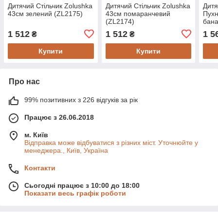
Дитячий Стільчик Zolushka
Дитячий Стільчик Zolushka
Дитя
43см зелений (ZL2175)
43см помаранчевий
Пухн
(ZL2174)
бана
1 512
1 512
1 5
₴
₴
Купити
Купити
Про нас
99% позитивних з 226 відгуків за рік
Працює з 26.06.2018
м. Київ
Відправка може відбуватися з різних міст. Уточнюйте у
менеджера., Київ, Україна
Контакти
Сьогодні працює з 10:00 до 18:00
Показати весь графік роботи