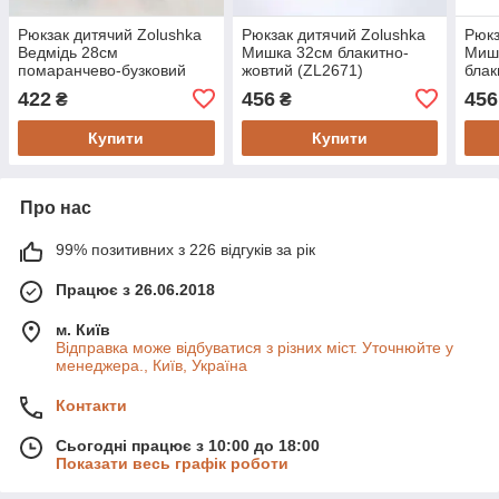
Рюкзак дитячий Zolushka
Рюкзак дитячий Zolushka
Рюкз
Ведмідь 28см
Мишка 32см блакитно-
Мишк
помаранчево-бузковий
жовтий (ZL2671)
блак
(ZL2624)
422
456
456
₴
₴
Купити
Купити
Про нас
99% позитивних з 226 відгуків за рік
Працює з 26.06.2018
м. Київ
Відправка може відбуватися з різних міст. Уточнюйте у
менеджера., Київ, Україна
Контакти
Сьогодні працює з 10:00 до 18:00
Показати весь графік роботи