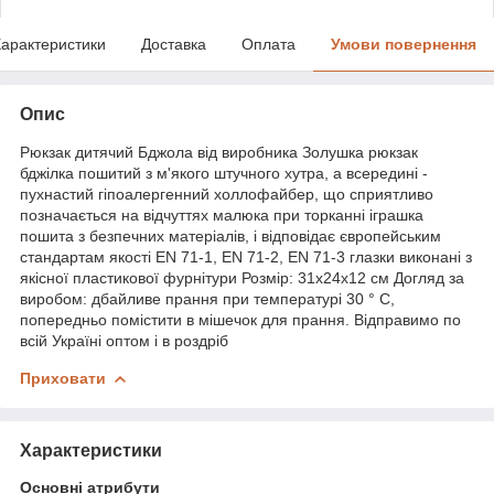
арактеристики
Доставка
Оплата
Умови повернення
Опис
Рюкзак дитячий Бджола від виробника Золушка рюкзак
бджілка пошитий з м'якого штучного хутра, а всередині -
пухнастий гіпоалергенний холлофайбер, що сприятливо
позначається на відчуттях малюка при торканні іграшка
пошита з безпечних матеріалів, і відповідає європейським
стандартам якості EN 71-1, EN 71-2, EN 71-3 глазки виконані з
якісної пластикової фурнітури Розмір: 31х24х12 см Догляд за
виробом: дбайливе прання при температурі 30 ° С,
попередньо помістити в мішечок для прання. Відправимо по
всій Україні оптом і в роздріб
Приховати
Характеристики
Основні атрибути