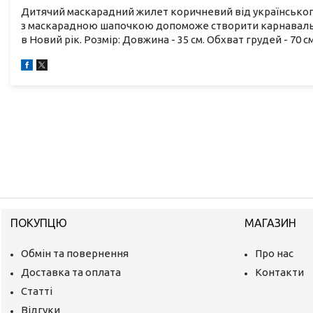
Дитячий маскарадний жилет коричневий від українськог
з маскарадною шапочкою допоможе створити карнавальни
в Новий рік. Розмір: Довжина - 35 см. Обхват грудей - 70 с
ПОКУПЦЮ
МАГАЗИН
Обмін та повернення
Про нас
Доставка та оплата
Контакти
Статті
Відгуки