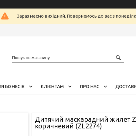
Зараз маємо вихідний. Повернемось до вас з понеділ
Я БІЗНЕСІВ
КЛІЄНТАМ
ПРО НАС
ДОСТАВК
Дитячий маскарадний жилет Z
коричневий (ZL2274)