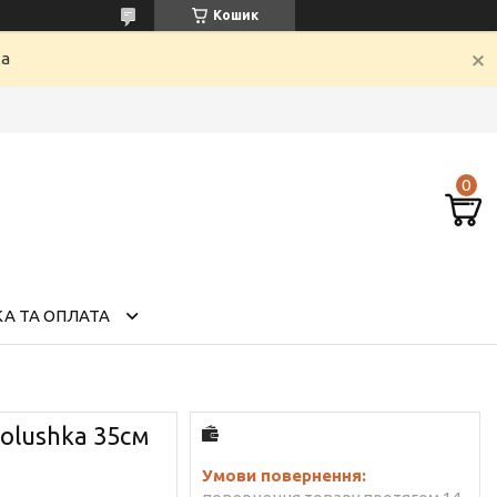
Кошик
ка
А ТА ОПЛАТА
olushka 35см