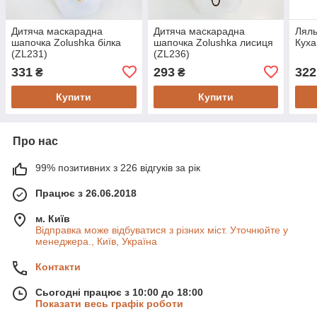
Дитяча маскарадна
Дитяча маскарадна
Ляль
шапочка Zolushka білка
шапочка Zolushka лисиця
Куха
(ZL231)
(ZL236)
331
293
322
₴
₴
Купити
Купити
Про нас
99% позитивних з 226 відгуків за рік
Працює з 26.06.2018
м. Київ
Відправка може відбуватися з різних міст. Уточнюйте у
менеджера., Київ, Україна
Контакти
Сьогодні працює з 10:00 до 18:00
Показати весь графік роботи