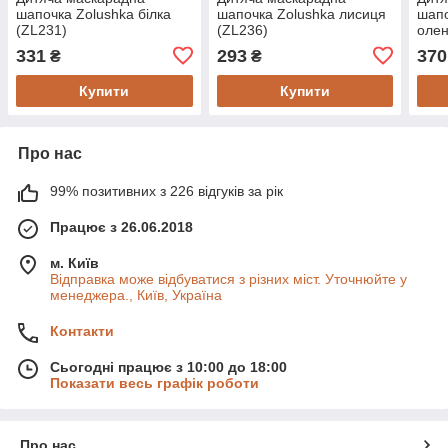
шапочка Zolushka білка
шапочка Zolushka лисиця
шапо
(ZL231)
(ZL236)
олен
331
293
370
₴
₴
Купити
Купити
Про нас
99% позитивних з 226 відгуків за рік
Працює з 26.06.2018
м. Київ
Відправка може відбуватися з різних міст. Уточнюйте у
менеджера., Київ, Україна
Контакти
Сьогодні працює з 10:00 до 18:00
Показати весь графік роботи
Про нас