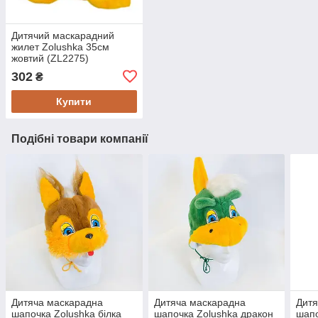
Дитячий маскарадний
жилет Zolushka 35см
жовтий (ZL2275)
302
₴
Купити
Подібні товари компанії
Дитяча маскарадна
Дитяча маскарадна
Дитя
шапочка Zolushka білка
шапочка Zolushka дракон
шапо