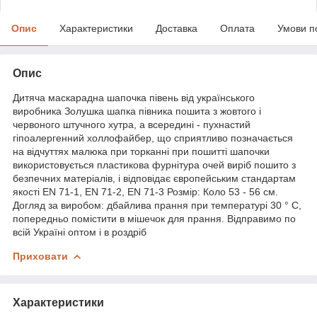
Опис
Характеристики
Доставка
Оплата
Умови п
Опис
Дитяча маскарадна шапочка півень від українського
виробника Золушка шапка півника пошита з жовтого і
червоного штучного хутра, а всередині - пухнастий
гіпоалергенний холлофайбер, що сприятливо позначається
на відчуттях малюка при торканні при пошитті шапочки
використовується пластикова фурнітура очей виріб пошито з
безпечних матеріалів, і відповідає європейським стандартам
якості EN 71-1, EN 71-2, EN 71-3 Розмір: Коло 53 - 56 см.
Догляд за виробом: дбайлива прання при температурі 30 ° С,
попередньо помістити в мішечок для прання. Відправимо по
всій Україні оптом і в роздріб
Приховати
Характеристики