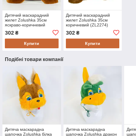
Дитячий маскарадний
Дитячий маскарадний
жилет Zolushka 35см
жилет Zolushka 35см
яскраво-коричневий
коричневий (ZL2274)
(ZL22711)
302
302
₴
₴
Купити
Купити
Подібні товари компанії
Дитяча маскарадна
Дитяча маскарадна
Дитя
шапочка Zolushka білка
шапочка Zolushka дракон
шапо