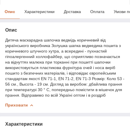
Опис
Характеристики
Доставка
Оплата
Умови п
Опис
Дитяча маскарадна шапочка ведмідь коричневий від
українського виробника Золушка шапка ведмедика пошита з
коричневого штучного хутра, а всередині - пухнастий
гіпоалергенний холлофайбер, що сприятливо позначається
на відчуттях малюка при торканні при пошитті шапочки
використовується пластикова фурнітура очей і носа виріб
пошито з безпечних матеріалів, і відповідає європейським
стандартам якості EN 71-1, EN 71-2, EN 71-3 Розмір: Коло 53 -
56 см., Высота - 19 см. Догляд за виробом: дбайлива прання
при температурі 30 ° С, попередньо помістити в мішечок для
прання. Відправимо по всій Україні оптом і в роздріб
Приховати
Характеристики