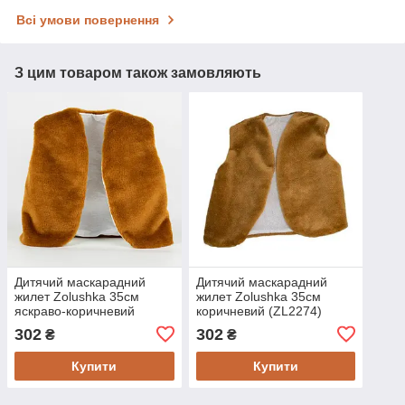
Всі умови повернення
З цим товаром також замовляють
Дитячий маскарадний
Дитячий маскарадний
жилет Zolushka 35см
жилет Zolushka 35см
яскраво-коричневий
коричневий (ZL2274)
(ZL22711)
302
302
₴
₴
Купити
Купити