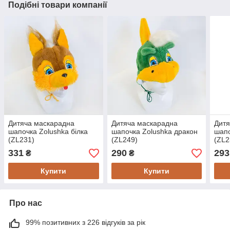
Подібні товари компанії
Дитяча маскарадна
Дитяча маскарадна
Дитя
шапочка Zolushka білка
шапочка Zolushka дракон
шапо
(ZL231)
(ZL249)
(ZL2
331
290
293
₴
₴
Купити
Купити
Про нас
99% позитивних з 226 відгуків за рік