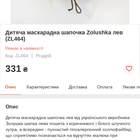
Дитяча маскарадна шапочка Zolushka лев
(ZL464)
Немає в наявності
Код: ZL464
Роздріб
331
₴
Опис
Характеристики
Доставка
Оплата
Умови п
Опис
Дитяча маскарадна шапочка лев від українського виробника
Золушка шапка лева пошита з коричневого і білого штучного
хутра, а всередині - пухнастий гіпоалергенний холлофайбер,
що сприятливо позначається на відчуттях малюка при