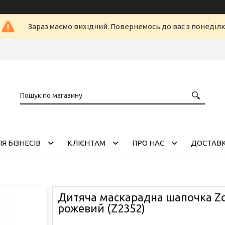
Зараз маємо вихідний. Повернемось до вас з понеділ
Я БІЗНЕСІВ
КЛІЄНТАМ
ПРО НАС
ДОСТАВК
Дитяча маскарадна шапочка Zo
рожевий (Z2352)