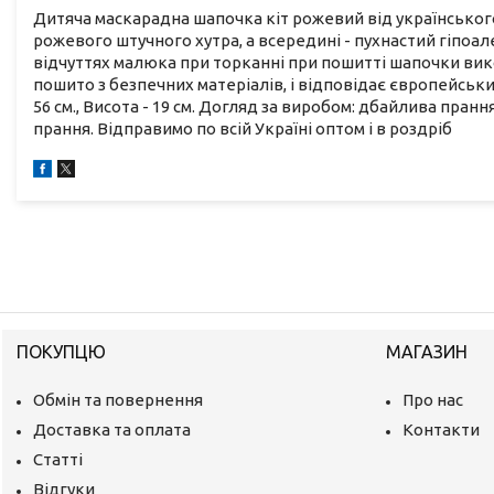
Дитяча маскарадна шапочка кіт рожевий від українськог
рожевого штучного хутра, а всередині - пухнастий гіпо
відчуттях малюка при торканні при пошитті шапочки вик
пошито з безпечних матеріалів, і відповідає європейським 
56 см., Висота - 19 см. Догляд за виробом: дбайлива пран
прання. Відправимо по всій Україні оптом і в роздріб
ПОКУПЦЮ
МАГАЗИН
Обмін та повернення
Про нас
Доставка та оплата
Контакти
Статті
Відгуки