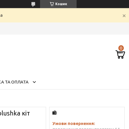
Кошик
ка
А ТА ОПЛАТА
lushka кіт