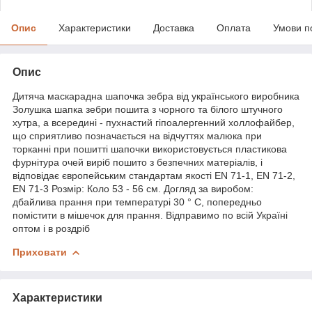
Опис
Характеристики
Доставка
Оплата
Умови п
Опис
Дитяча маскарадна шапочка зебра від українського виробника
Золушка шапка зебри пошита з чорного та білого штучного
хутра, а всередині - пухнастий гіпоалергенний холлофайбер,
що сприятливо позначається на відчуттях малюка при
торканні при пошитті шапочки використовується пластикова
фурнітура очей виріб пошито з безпечних матеріалів, і
відповідає європейським стандартам якості EN 71-1, EN 71-2,
EN 71-3 Розмір: Коло 53 - 56 см. Догляд за виробом:
дбайлива прання при температурі 30 ° С, попередньо
помістити в мішечок для прання. Відправимо по всій Україні
оптом і в роздріб
Приховати
Характеристики