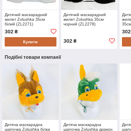
Дитячий маскарадний
Дитячий маскарадний
Дитя
жилет Zolushka 35см
жилет Zolushka 35см
жиле
білий (ZL2271)
чорний (ZL2278)
35см
302
302
₴
302
₴
Купити
Подібні товари компанії
Дитяча маскарадна
Дитяча маскарадна
Дитя
шапочка Zolushka білка
шапочка Zolushka дракон
шапо