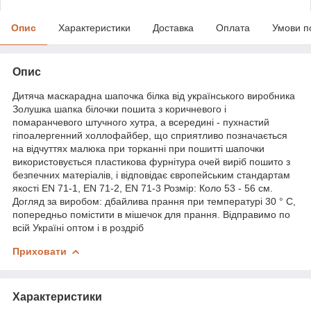
Опис
Характеристики
Доставка
Оплата
Умови п
Опис
Дитяча маскарадна шапочка білка від українського виробника
Золушка шапка білочки пошита з коричневого і
помаранчевого штучного хутра, а всередині - пухнастий
гіпоалергенний холлофайбер, що сприятливо позначається
на відчуттях малюка при торканні при пошитті шапочки
використовується пластикова фурнітура очей виріб пошито з
безпечних матеріалів, і відповідає європейським стандартам
якості EN 71-1, EN 71-2, EN 71-3 Розмір: Коло 53 - 56 см.
Догляд за виробом: дбайлива прання при температурі 30 ° С,
попередньо помістити в мішечок для прання. Відправимо по
всій Україні оптом і в роздріб
Приховати
Характеристики