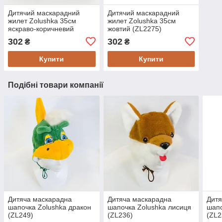
Дитячий маскарадний
Дитячий маскарадний
жилет Zolushka 35см
жилет Zolushka 35см
яскраво-коричневий
жовтий (ZL2275)
(ZL22711)
302
302
₴
₴
Купити
Купити
Подібні товари компанії
Дитяча маскарадна
Дитяча маскарадна
Дитя
шапочка Zolushka дракон
шапочка Zolushka лисиця
шапо
(ZL249)
(ZL236)
(ZL2