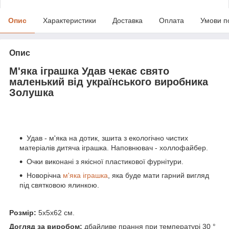
Опис
Характеристики
Доставка
Оплата
Умови п
Опис
М'яка іграшка Удав чекає свято
маленький від українського виробника
Золушка
Удав - м'яка на дотик, зшита з екологічно чистих
матеріалів дитяча іграшка. Наповнювач - холлофайбер.
Очки виконані з якісної пластикової фурнітури.
Новорічна
м'яка іграшка
, яка буде мати гарний вигляд
під святковою ялинкою.
Розмір:
5х5х62 см.
Догляд за виробом:
дбайливе прання при температурі 30 °