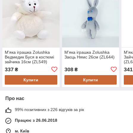
М'яка іграшка Zolushka
М'яка іграшка Zolushka
М'як
Ведмедик Буся в костюмі
Заєць Нямс 26см (ZL644)
Зайч
зайчика 16см (ZL549)
(ZL6
337
308
341
₴
₴
Купити
Купити
Про нас
99% позитивних з 226 відгуків за рік
Працює з 26.06.2018
м. Київ