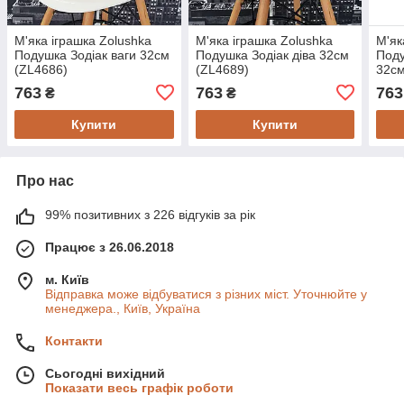
М'яка іграшка Zolushka
М'яка іграшка Zolushka
М'як
Подушка Зодіак ваги 32см
Подушка Зодіак діва 32см
Поду
(ZL4686)
(ZL4689)
32см
763
763
763
₴
₴
Купити
Купити
Про нас
99% позитивних з 226 відгуків за рік
Працює з 26.06.2018
м. Київ
Відправка може відбуватися з різних міст. Уточнюйте у
менеджера., Київ, Україна
Контакти
Сьогодні вихідний
Показати весь графік роботи