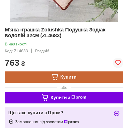
М'яка іграшка Zolushka Подушка Зодіак
водолій 32см (ZL4683)
В наявності
Код: ZL4683
Роздріб
763
₴
Купити
або
Купити з
Що таке купити з Пром?
Замовлення під захистом