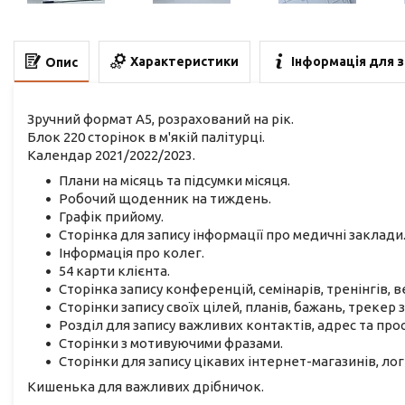
Характеристики
Інформація для 
Опис
Зручний формат А5, розрахований на рік.
Блок 220 сторінок в м'якій палітурці.
Календар 2021/2022/2023.
Плани на місяць та підсумки місяця.
Робочий щоденник на тиждень.
Графік прийому.
Сторінка для запису інформації про медичні заклади
Інформація про колег.
54 карти клієнта.
Сторінка запису конференцій, семінарів, тренінгів, в
Сторінки запису своїх цілей, планів, бажань, трекер 
Розділ для запису важливих контактів, адрес та про
Сторінки з мотивуючими фразами.
Сторінки для запису цікавих інтернет-магазинів, лог
Кишенька для важливих дрібничок.