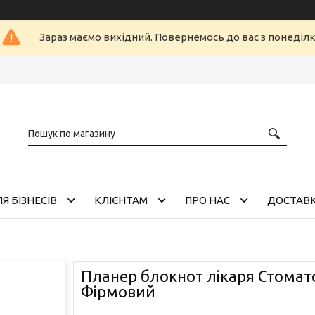
Зараз маємо вихідний. Повернемось до вас з понеділ
Я БІЗНЕСІВ
КЛІЄНТАМ
ПРО НАС
ДОСТАВК
Планер блокнот лікаря Стомат
Фірмовий