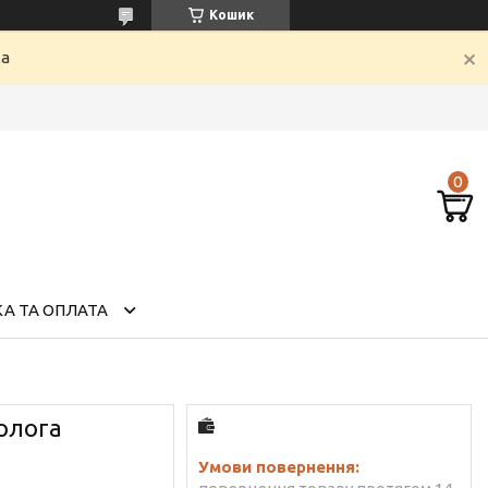
Кошик
ка
А ТА ОПЛАТА
олога