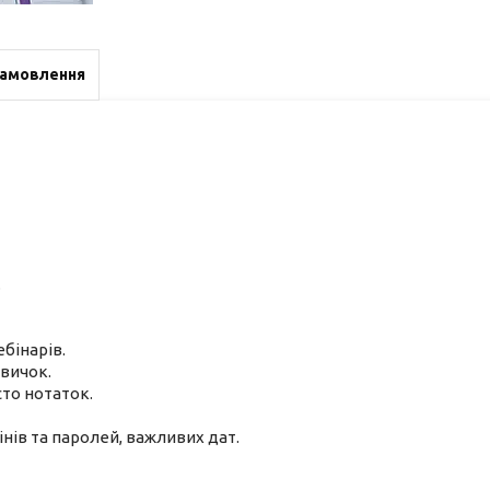
замовлення
.
ебінарів.
звичок.
сто нотаток.
інів та паролей, важливих дат.