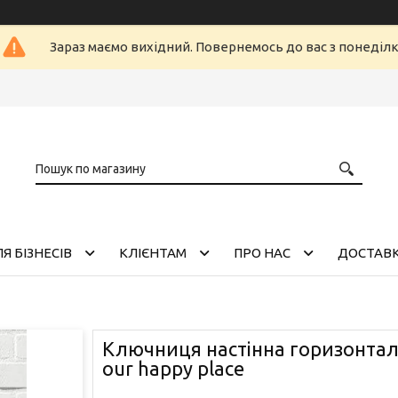
Зараз маємо вихідний. Повернемось до вас з понеділ
Я БІЗНЕСІВ
КЛІЄНТАМ
ПРО НАС
ДОСТАВК
Ключниця настінна горизонтал
our happy place