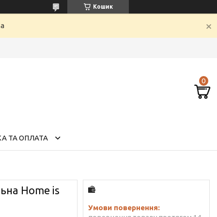
Кошик
ка
А ТА ОПЛАТА
ьна Home is