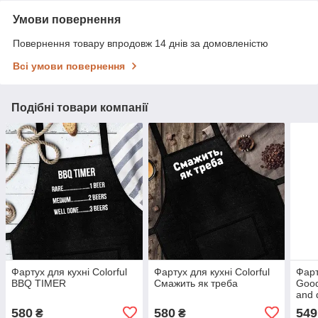
Умови повернення
Повернення товару впродовж 14 днів за домовленістю
Всі умови повернення
Подібні товари компанії
Фартух для кухні Сolorful
Фартух для кухні Сolorful
Фарт
BBQ TIMER
Смажить як треба
Good
and 
580
580
549
₴
₴