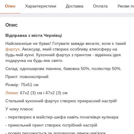
Опис
Характеристики
Доставка
Оплата
Умови п
Опис
Відправка з міста Чернівці
Найсмачніше не буває! Готувати завжди весело, коли є такий
фартух
. Аксесуар, який створює особливу атмосферу на
будь-якій кухні. Кухонний фартух з принтом - відмінна ідея
подарунка на будь-яке свято.
Склад: одношарова тканина, бавовна 50%, поліестер 50%.
Принт: повноколірний
Розмір: 75х51 см
Лямки
: 67х2 (3) см і 47х2 (3) см
Стильний кухонний фартух створює прекрасний настрій!
У чому плюси:
- перетворює в майстер-шефа навіть початківця кулінара
- прикольний принт створює потрібний настрій
- розмір регулюється за допомогою лямок-зав'язок