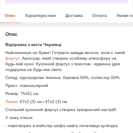
Опис
Характеристики
Доставка
Оплата
Умови п
Опис
Відправка з міста Чернівці
Найсмачніше не буває! Готувати завжди весело, коли є такий
фартух
. Аксесуар, який створює особливу атмосферу на
будь-якій кухні. Кухонний фартух з принтом - відмінна ідея
подарунка на будь-яке свято.
Склад: одношарова тканина, бавовна 50%, поліестер 50%.
Принт: повноколірний
Розмір: 75х51 см
Лямки
: 67х2 (3) см і 47х2 (3) см
Стильний кухонний фартух створює прекрасний настрій!
У чому плюси:
- перетворює в майстер-шефа навіть початківця кулінара