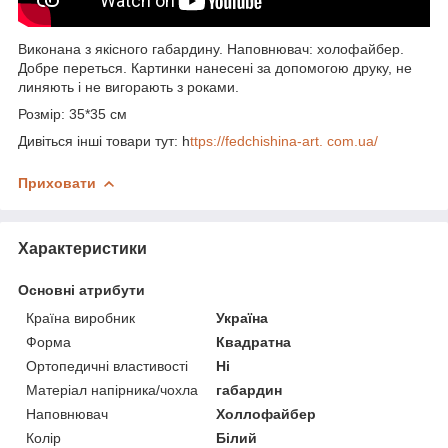
Виконана з якісного габардину. Наповнювач: холофайбер.
Добре переться. Картинки нанесені за допомогою друку, не
линяють і не вигорають з роками.
Розмір: 35*35 см
Дивіться інші товари тут: h
ttps://fedchishina-art. com.ua/
Приховати
Характеристики
Основні атрибути
Країна виробник
Україна
Форма
Квадратна
Ортопедичні властивості
Ні
Матеріал напірника/чохла
габардин
Наповнювач
Холлофайбер
Колір
Білий