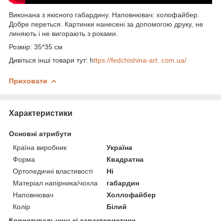
Виконана з якісного габардину. Наповнювач: холофайбер.
Добре переться. Картинки нанесені за допомогою друку, не
линяють і не вигорають з роками.
Розмір: 35*35 см
Дивіться інші товари тут: h
ttps://fedchishina-art. com.ua/
Приховати
Характеристики
Основні атрибути
Країна виробник
Україна
Форма
Квадратна
Ортопедичні властивості
Ні
Матеріал напірника/чохла
габардин
Наповнювач
Холлофайбер
Колір
Білий
Користувальницькі характеристики